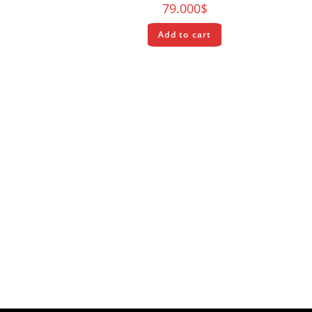
79.000
$
Add to cart