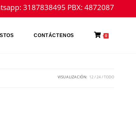
tsapp: 3187838495 PBX: 4872087
STOS
CONTÁCTENOS
0
VISUALIZACIÓN:
12
24
TODO