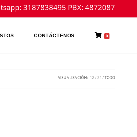
tsapp: 3187838495 PBX: 4872087
STOS
CONTÁCTENOS
0
VISUALIZACIÓN:
12
24
TODO