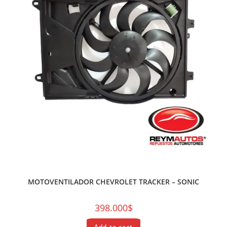
REPUESTOS
MOTOVENTILADOR CHEVROLET TRACKER – SONIC
398.000
$
Add to cart